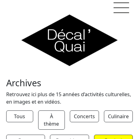
Skip to content
Archives
Retrouvez ici plus de 15 années d’activités culturelles,
en images et en vidéos.
Tous
À
Concerts
Culinaire
thème