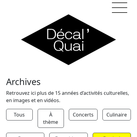
Skip to content
Archives
Retrouvez ici plus de 15 années d’activités culturelles,
en images et en vidéos.
Tous
À
Concerts
Culinaire
thème