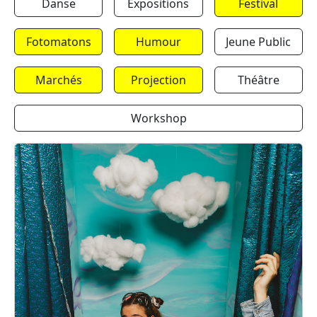
Danse
Expositions
Festival
Fotomatons
Humour
Jeune Public
Marchés
Projection
Théâtre
Workshop