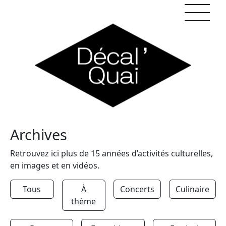
Skip to content
Archives
Retrouvez ici plus de 15 années d’activités culturelles,
en images et en vidéos.
Tous
À
Concerts
Culinaire
thème