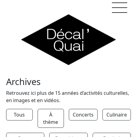
Skip to content
Archives
Retrouvez ici plus de 15 années d’activités culturelles,
en images et en vidéos.
Tous
À
Concerts
Culinaire
thème