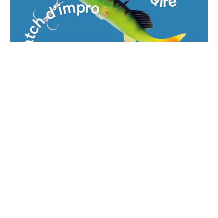
Decal'thlon - Décal'Quai
fête ses 9 ans!
Samedi, 9 octobre 2021
19H00 - 03H00