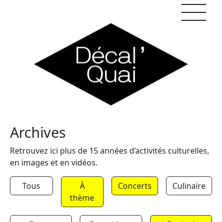
Skip to content
Archives
Retrouvez ici plus de 15 années d’activités culturelles,
en images et en vidéos.
Tous
À
Concerts
Culinaire
thème