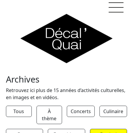
Skip to content
Archives
Retrouvez ici plus de 15 années d’activités culturelles,
en images et en vidéos.
Tous
À
Concerts
Culinaire
thème