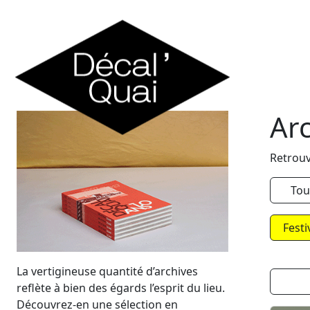
Skip to content
Ar
Retrouv
Tou
Festi
La vertigineuse quantité d’archives
reflète à bien des égards l’esprit du lieu.
Découvrez-en une sélection en