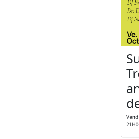
S
T
an
de
Vendr
21H0