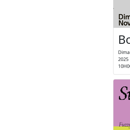
B
Dima
2025
10H0