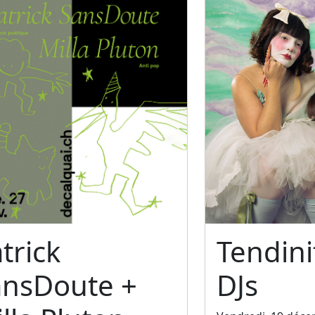
trick
Tendini
ansDoute +
DJs