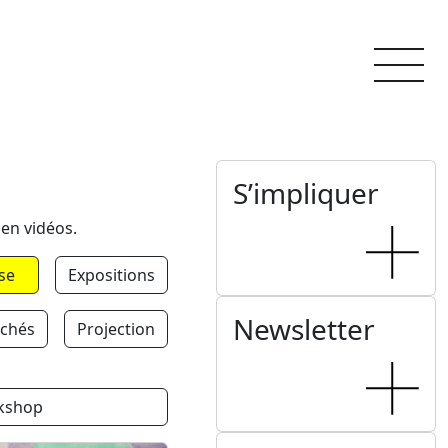
S’impliquer
 en vidéos.
se
Expositions
Newsletter
chés
Projection
kshop