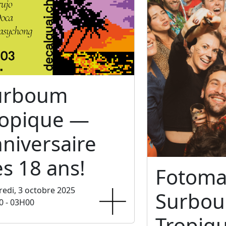
urboum
ropique —
niversaire
s 18 ans!
Fotoma
edi, 3 octobre 2025
Surbo
0 - 03H00
Tropiq