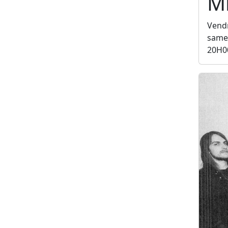
Mi
Vendr
samed
20H0