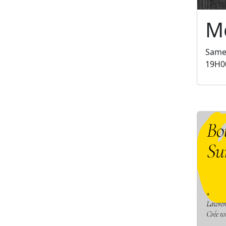
Mé
Same
19H0