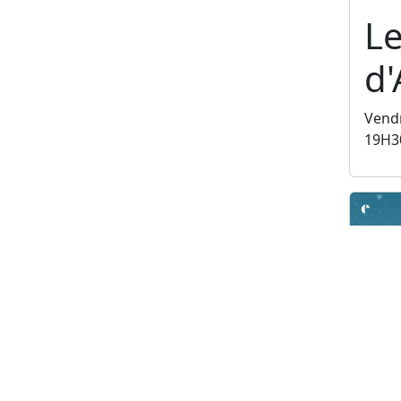
L
d'
Vendr
19H3