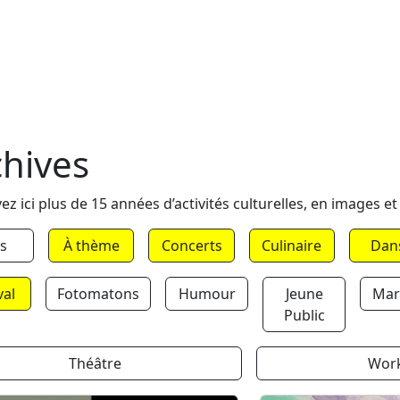
chives
ez ici plus de 15 années d’activités culturelles, en images et
s
À thème
Concerts
Culinaire
Dan
val
Fotomatons
Humour
Jeune
Mar
Public
Théâtre
Wor