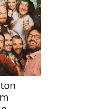
ton
um
ue