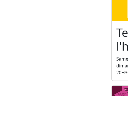
Te
l
Samed
diman
20H3