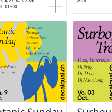
edi, 27 mars 2026
2025
0 - 01H00
-
otanic Sunday
Surbo