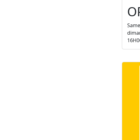
O
Samed
diman
16H0