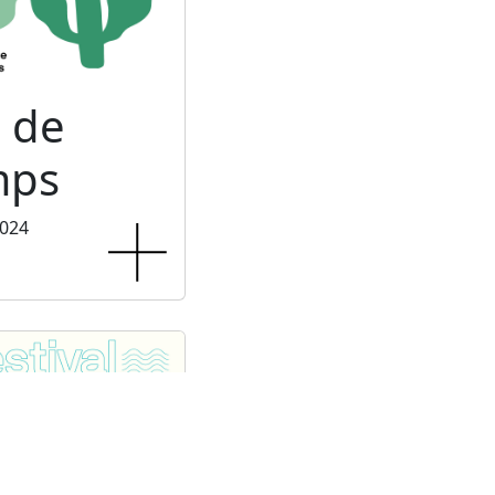
 de
mps
2024