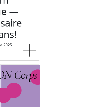
ue —
saire
ans!
re 2025