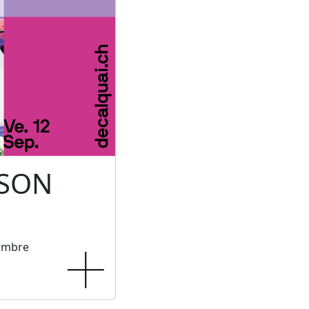
 SON
tembre