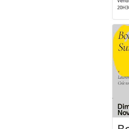
Vendr
20H3
B