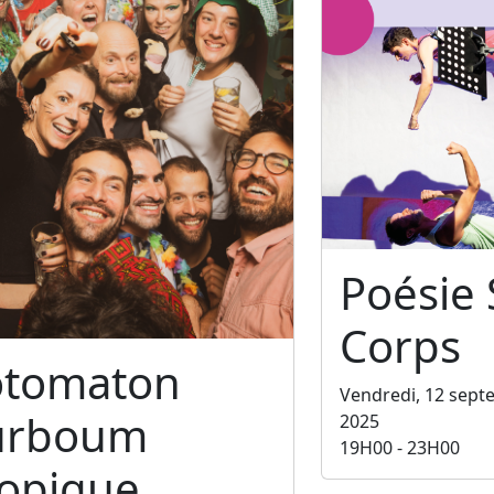
Poésie
Corps
otomaton
Vendredi, 12 sep
urboum
2025
19H00 - 23H00
ropique