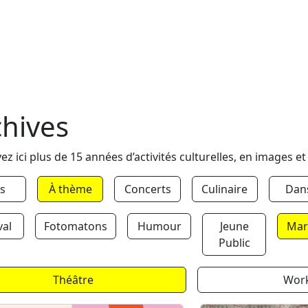
chives
ez ici plus de 15 années d’activités culturelles, en images et
s
À thème
Concerts
Culinaire
Dan
val
Fotomatons
Humour
Jeune
Mar
Public
Théâtre
Wor