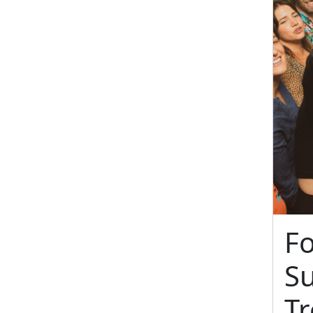
F
S
T