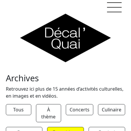
Skip to content
Archives
Retrouvez ici plus de 15 années d’activités culturelles,
en images et en vidéos.
Tous
À
Concerts
Culinaire
thème