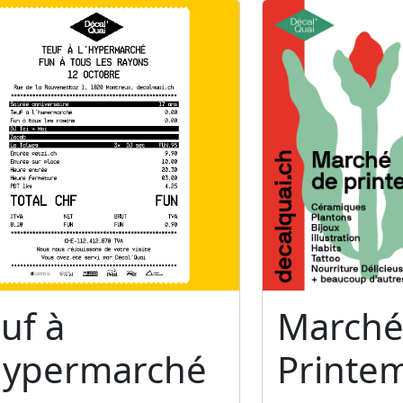
uf à
Marché
'hypermarché
Printe