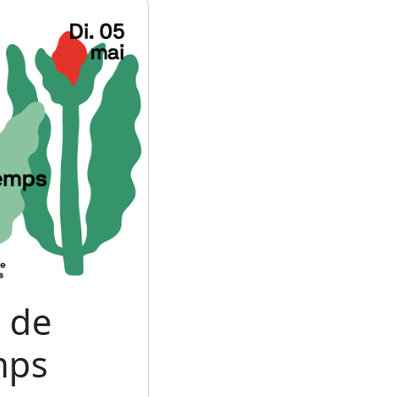
 de
mps