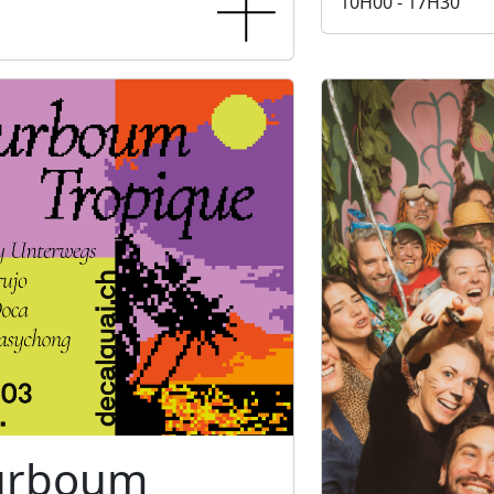
10H00 - 17H30
urboum