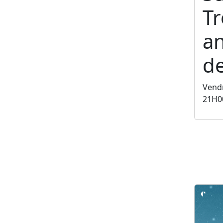
T
an
de
Vendr
21H0