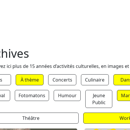
chives
ez ici plus de 15 années d’activités culturelles, en images et
s
À thème
Concerts
Culinaire
Dan
val
Fotomatons
Humour
Jeune
Mar
Public
Théâtre
Wor