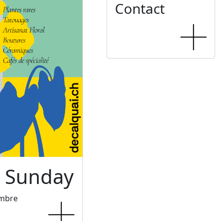
Contact
c Sunday
embre