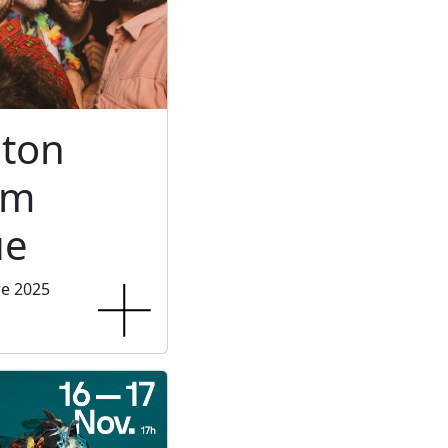
ton
um
ue
re 2025