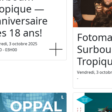
ropique —
niversaire
s 18 ans!
Fotoma
edi, 3 octobre 2025
Surbo
0 - 03H00
Tropiq
Vendredi, 3 octob
-