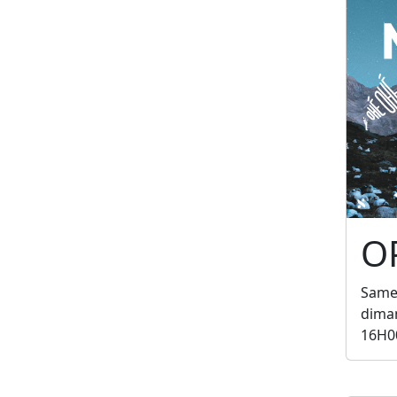
O
Samed
diman
16H0