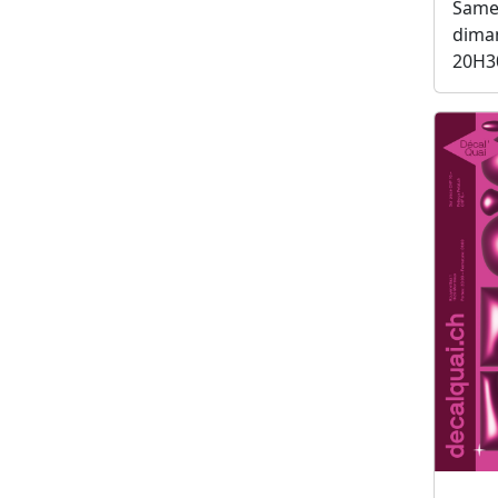
Samed
diman
20H3