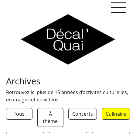
Skip to content
Archives
Retrouvez ici plus de 15 années d’activités culturelles,
en images et en vidéos.
Tous
À
Concerts
Culinaire
thème