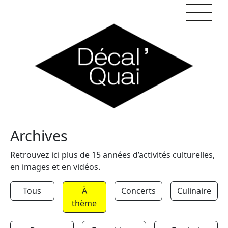
Skip to content
Archives
Retrouvez ici plus de 15 années d’activités culturelles,
en images et en vidéos.
Tous
À
Concerts
Culinaire
thème