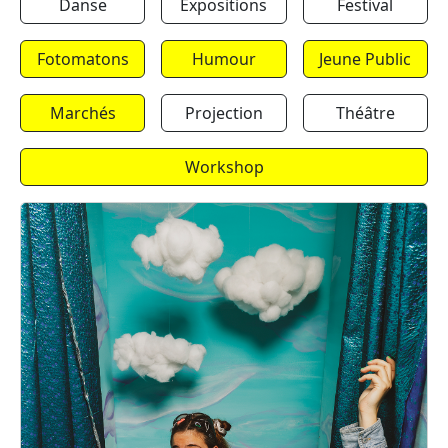
Danse
Expositions
Festival
Fotomatons
Humour
Jeune Public
Marchés
Projection
Théâtre
Workshop