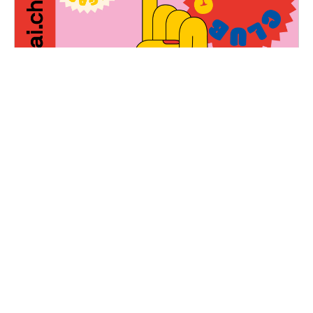
Décal'Quai Comedy Club
— Complet
Samedi, 23 mars 2024
19H00 - 01H00