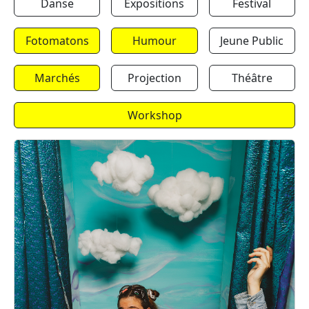
Danse
Expositions
Festival
Fotomatons
Humour
Jeune Public
Marchés
Projection
Théâtre
Workshop