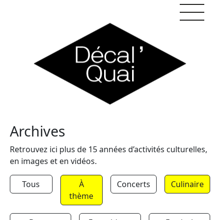
Skip to content
Archives
Retrouvez ici plus de 15 années d’activités culturelles,
en images et en vidéos.
Tous
À
Concerts
Culinaire
thème