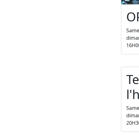
O
Samed
diman
16H0
Te
l
Samed
diman
20H3