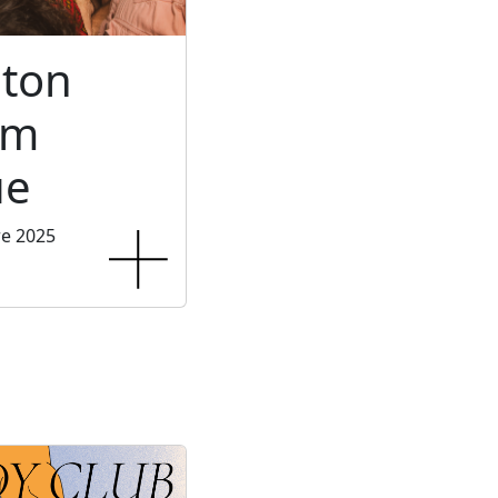
ton
um
ue
re 2025