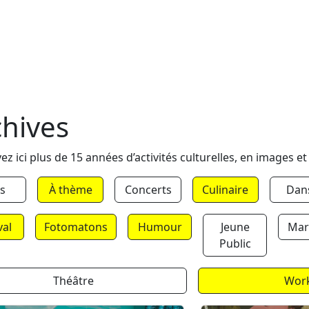
chives
ez ici plus de 15 années d’activités culturelles, en images et
s
À thème
Concerts
Culinaire
Dan
val
Fotomatons
Humour
Jeune
Mar
Public
Théâtre
Wor