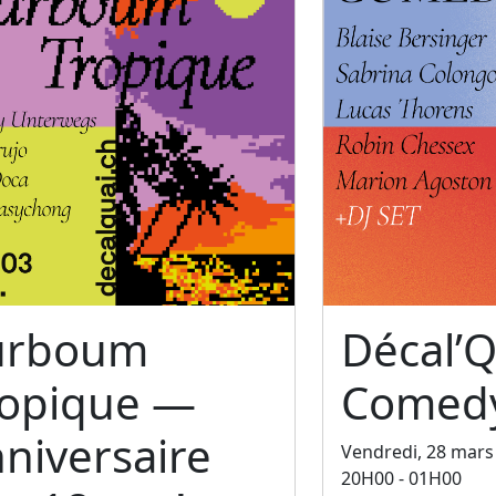
urboum
Décal’Q
ropique —
Comedy
niversaire
Vendredi, 28 mars
20H00 - 01H00