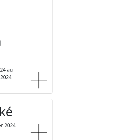
n
024 au
 2024
ké
er 2024