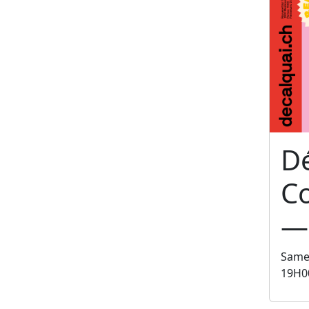
Dé
C
—
Same
19H0