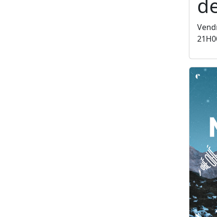
de
Vendr
21H0