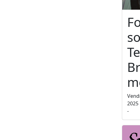
F
so
Te
Br
m
Vend
2025
-