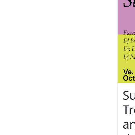
S
T
an