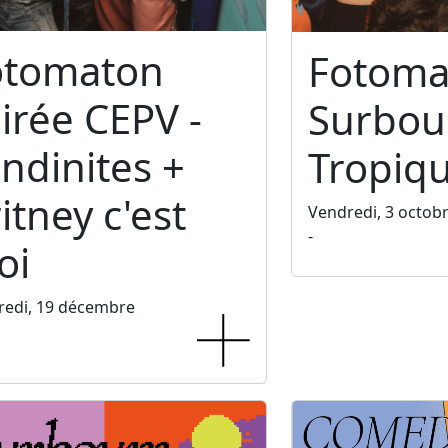
otomaton
Fotoma
irée CEPV -
Surbo
ndinites +
Tropiq
itney c'est
Vendredi, 3 octob
-
oi
redi, 19 décembre