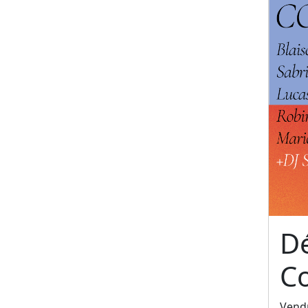
Dé
C
Vendr