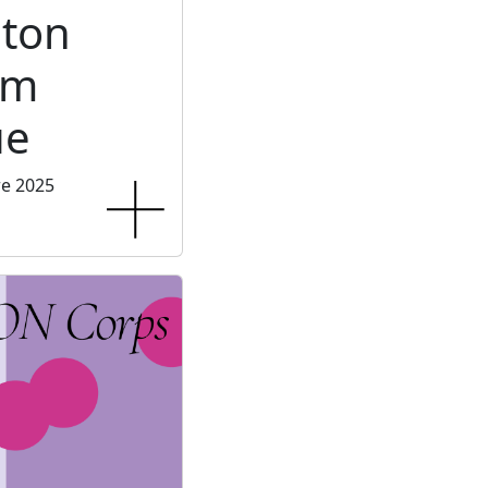
ton
um
ue
re 2025