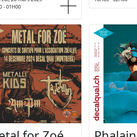
0 - 01H00
tal for Zoé
Phalain