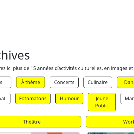
chives
ez ici plus de 15 années d’activités culturelles, en images et
s
À thème
Concerts
Culinaire
Dan
val
Fotomatons
Humour
Jeune
Mar
Public
Théâtre
Wor