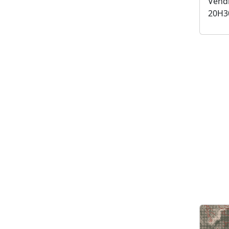
Vendr
20H3