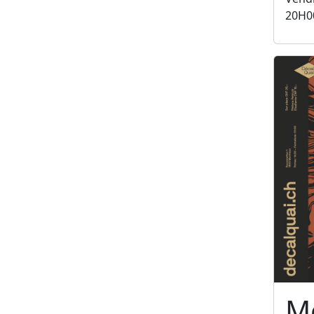
20H0
Me