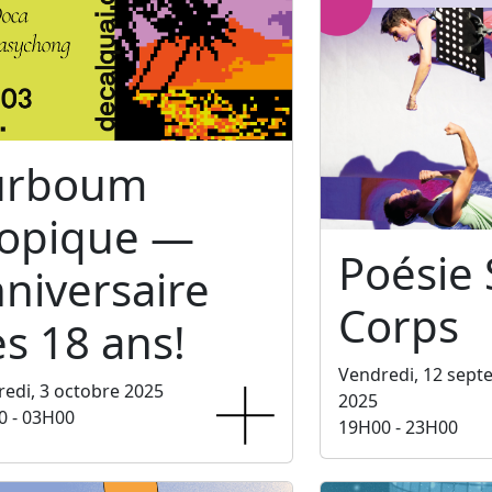
urboum
ropique —
Poésie
niversaire
Corps
s 18 ans!
Vendredi, 12 sep
edi, 3 octobre 2025
2025
0 - 03H00
19H00 - 23H00