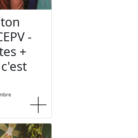
ton
CEPV -
tes +
c'est
embre