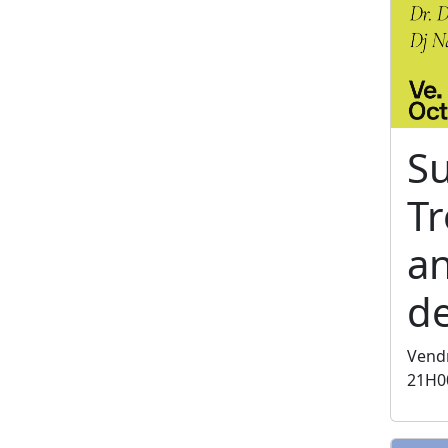
S
T
an
de
Vendr
21H0