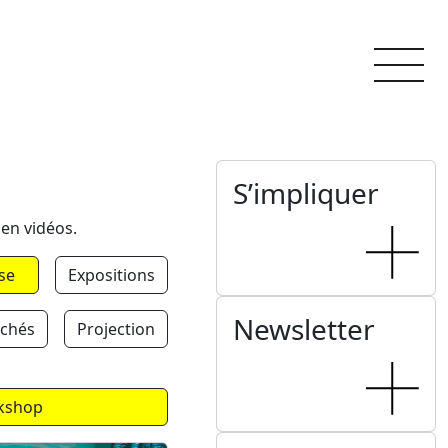
S’impliquer
 en vidéos.
se
Expositions
Newsletter
chés
Projection
kshop