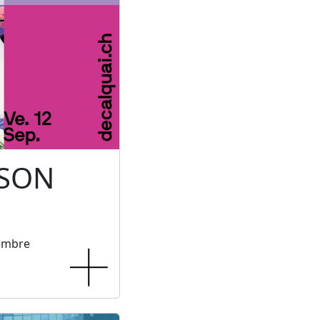
 SON
tembre