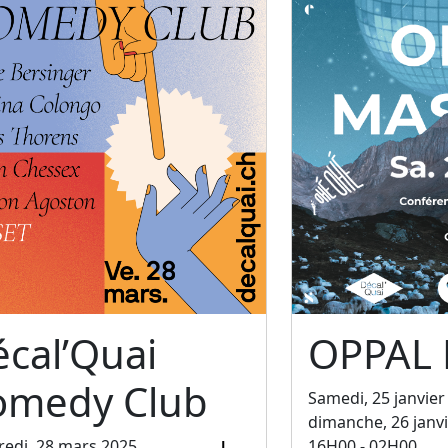
cal’Quai
OPPAL
omedy Club
Samedi, 25 janvier
dimanche, 26 janv
edi, 28 mars 2025
16H00 - 02H00