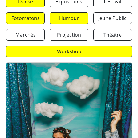
Danse
Expositions
Festival
Fotomatons
Humour
Jeune Public
Marchés
Projection
Théâtre
Workshop