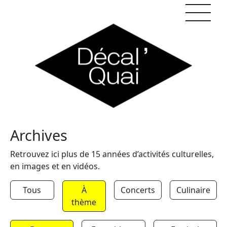
Skip to content
Archives
Retrouvez ici plus de 15 années d’activités culturelles,
en images et en vidéos.
Tous
À
Concerts
Culinaire
thème