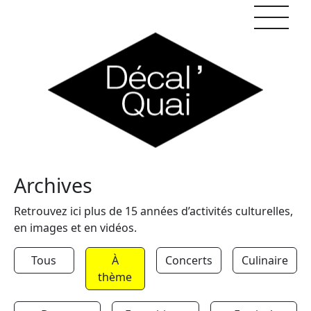
Skip to content
Archives
Retrouvez ici plus de 15 années d’activités culturelles,
en images et en vidéos.
Tous
À
Concerts
Culinaire
thème