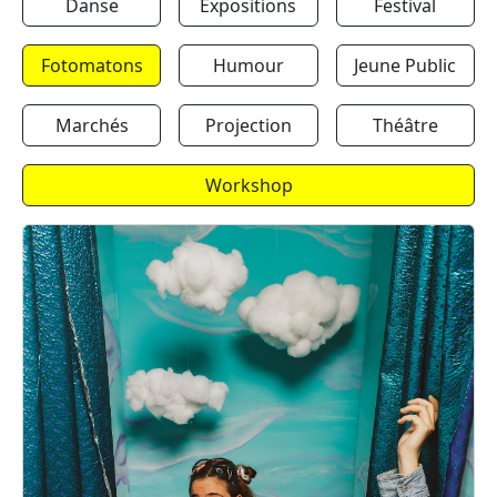
Danse
Expositions
Festival
Fotomatons
Humour
Jeune Public
Marchés
Projection
Théâtre
Workshop