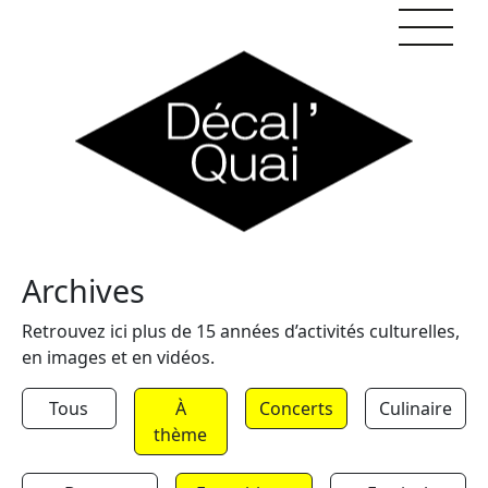
Skip to content
Archives
Retrouvez ici plus de 15 années d’activités culturelles,
en images et en vidéos.
Tous
À
Concerts
Culinaire
thème