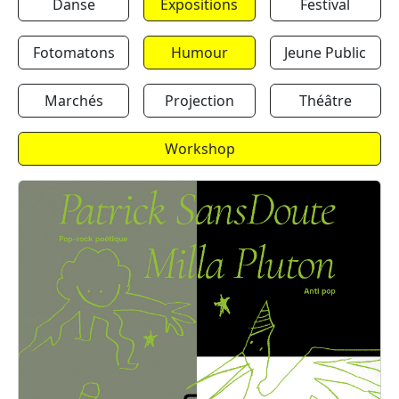
Danse
Expositions
Festival
Fotomatons
Humour
Jeune Public
Marchés
Projection
Théâtre
Workshop