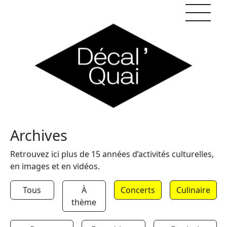
Skip to content
Archives
Retrouvez ici plus de 15 années d’activités culturelles,
en images et en vidéos.
Tous
À
Concerts
Culinaire
thème