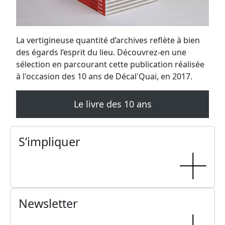
Metal for Zoé
Samedi, 14 décembre 2024
16H30 - 01H00
Phalaina
Samedi, 16 novembre 2024 au dimanche, 17
novembre 2024
16H30 - 18H00