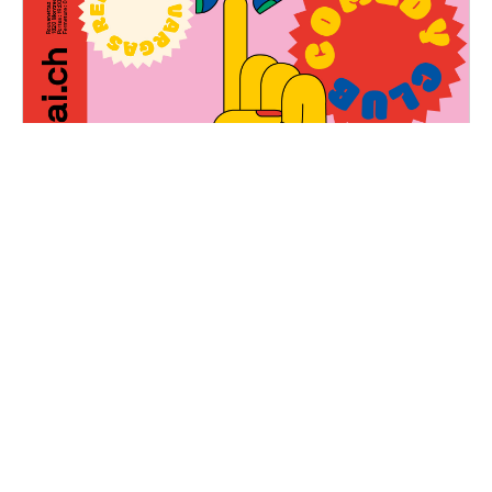
Décal'Quai Comedy Club
— Complet
Samedi, 23 mars 2024
19H00 - 01H00