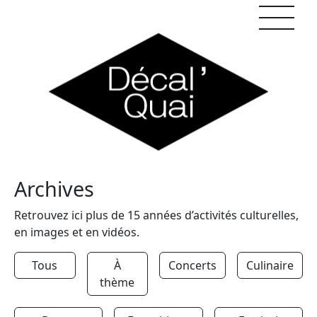
Skip to content
Archives
Retrouvez ici plus de 15 années d’activités culturelles,
en images et en vidéos.
Tous
À
Concerts
Culinaire
thème