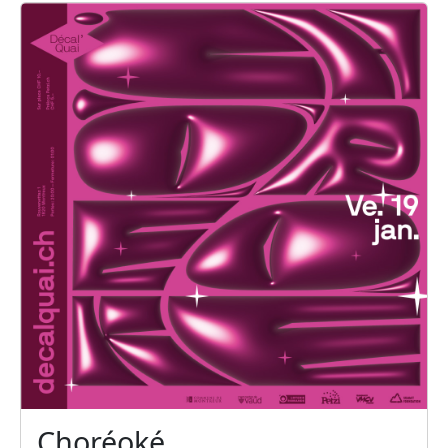
Choréoké