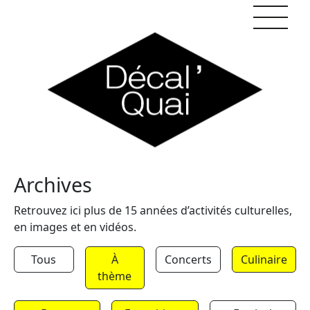
Skip to content
Archives
Retrouvez ici plus de 15 années d’activités culturelles,
en images et en vidéos.
Tous
À
Concerts
Culinaire
thème