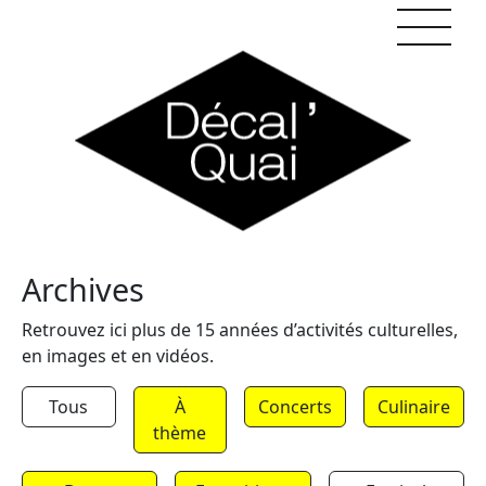
Skip to content
Archives
Retrouvez ici plus de 15 années d’activités culturelles,
en images et en vidéos.
Tous
À
Concerts
Culinaire
thème