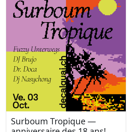
Surboum Tropique —
anniversaire des 18 ans!