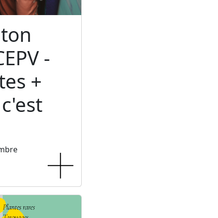
ton
CEPV -
tes +
c'est
embre