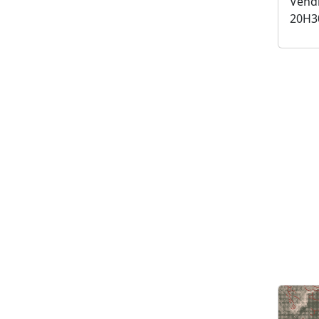
Vendr
20H3