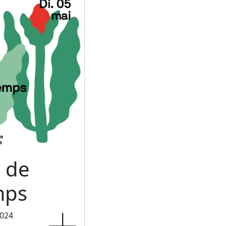
 de
mps
2024