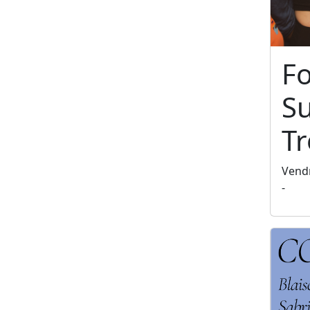
F
S
T
Vendr
-