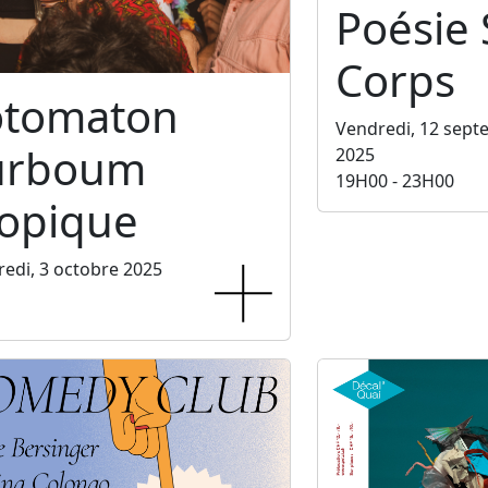
Poésie
Corps
otomaton
Vendredi, 12 sep
urboum
2025
19H00 - 23H00
ropique
edi, 3 octobre 2025