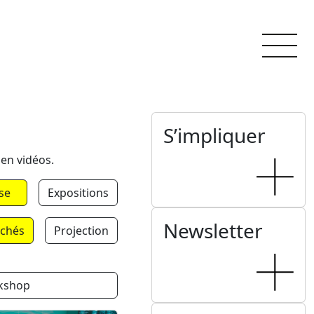
S’impliquer
 en vidéos.
se
Expositions
Newsletter
chés
Projection
kshop