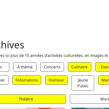
chives
ez ici plus de 15 années d’activités culturelles, en images et
s
À thème
Concerts
Culinaire
Dan
val
Fotomatons
Humour
Jeune
Mar
Public
Théâtre
Wor