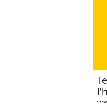
Te
l
Samed