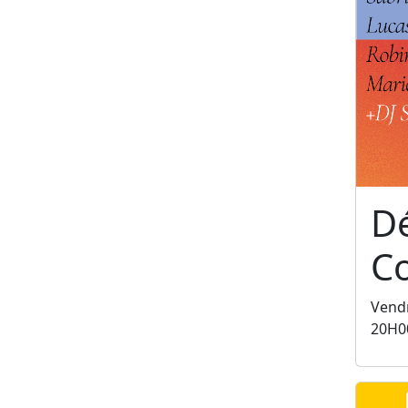
Dé
C
Vendr
20H0