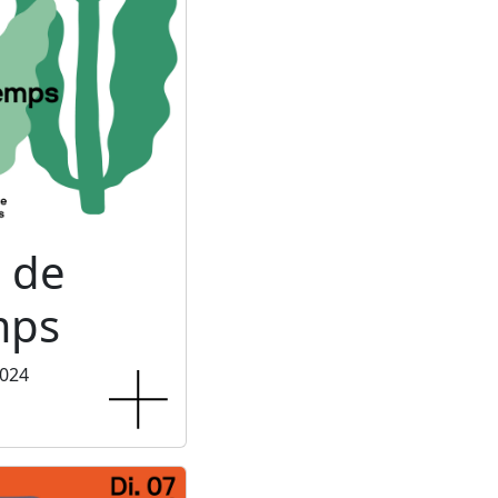
 de
mps
2024