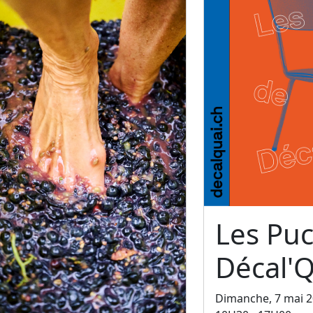
Les Pu
Décal'Q
Dimanche, 7 mai 