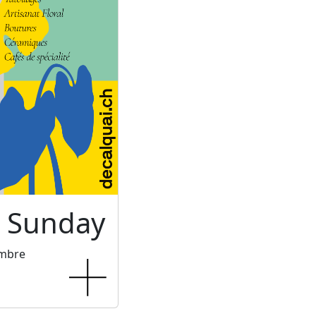
c Sunday
embre