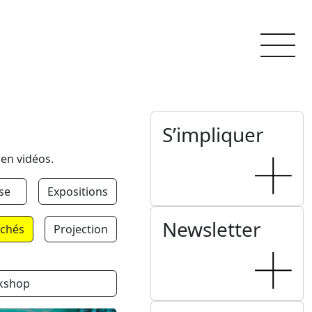
S’impliquer
 en vidéos.
se
Expositions
Newsletter
chés
Projection
kshop