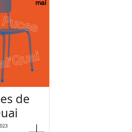
ces de
uai
2023