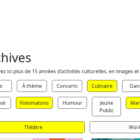
chives
ez ici plus de 15 années d’activités culturelles, en images et
s
À thème
Concerts
Culinaire
Dan
val
Fotomatons
Humour
Jeune
Mar
Public
Théâtre
Wor