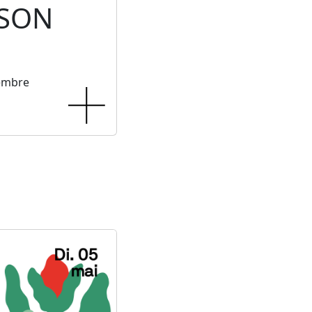
 SON
tembre