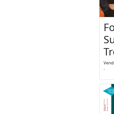
F
S
T
Vendr
-