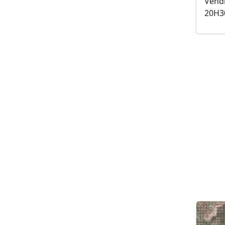
Vendr
20H3