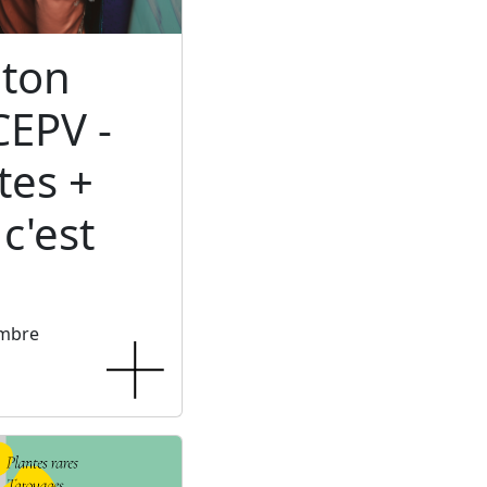
ton
CEPV -
tes +
c'est
embre