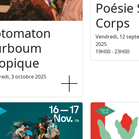
Poésie
Corps
otomaton
Vendredi, 12 sep
urboum
2025
19H00 - 23H00
ropique
edi, 3 octobre 2025