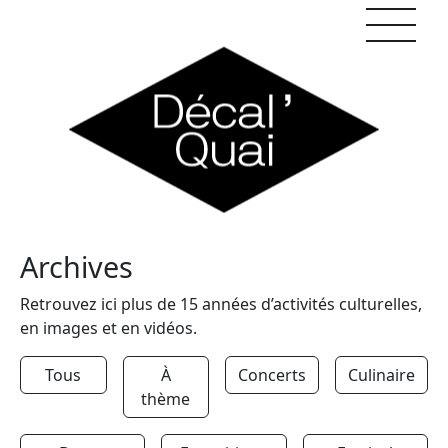
Skip to content
Archives
Retrouvez ici plus de 15 années d’activités culturelles,
en images et en vidéos.
Tous
À
Concerts
Culinaire
thème