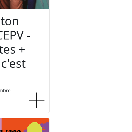
ton
CEPV -
tes +
c'est
embre