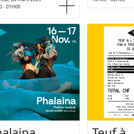
0 - 01H00
alaina
Teuf à