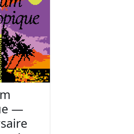
um
ue —
saire