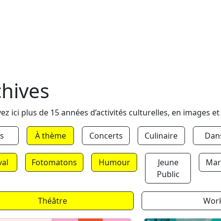
chives
ez ici plus de 15 années d’activités culturelles, en images et
s
À thème
Concerts
Culinaire
Dan
val
Fotomatons
Humour
Jeune
Mar
Public
Théâtre
Wor