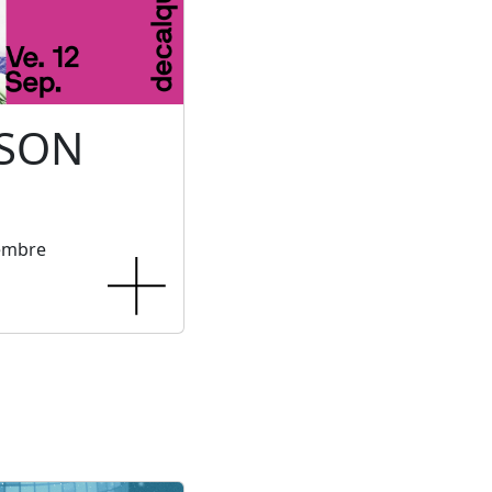
 SON
tembre