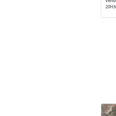
Vendr
20H3