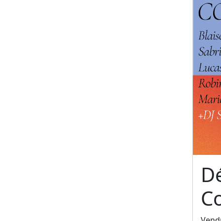
Dé
C
Vendr