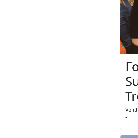
F
S
T
Vendr
-