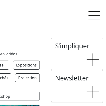
S’impliquer
 en vidéos.
se
Expositions
Newsletter
chés
Projection
kshop