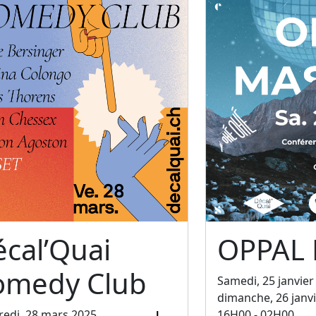
cal’Quai
OPPAL
omedy Club
Samedi, 25 janvier
dimanche, 26 janv
edi, 28 mars 2025
16H00 - 02H00