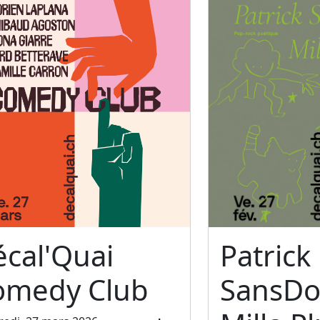
cal'Quai
Patrick
omedy Club
SansDo