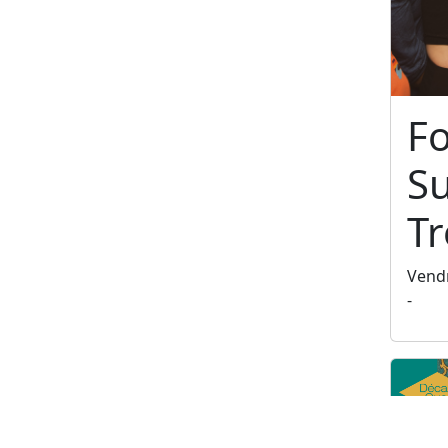
F
S
T
Vendr
-