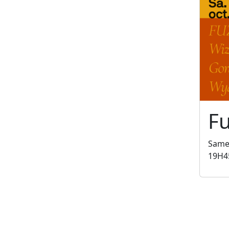
Fu
Samed
19H4