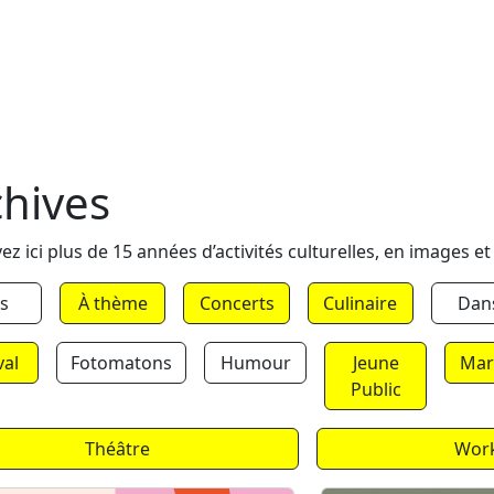
chives
ez ici plus de 15 années d’activités culturelles, en images et
s
À thème
Concerts
Culinaire
Dan
val
Fotomatons
Humour
Jeune
Mar
Public
Théâtre
Wor