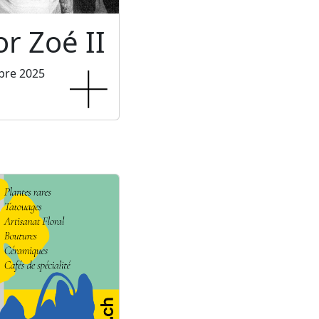
or Zoé II
bre 2025