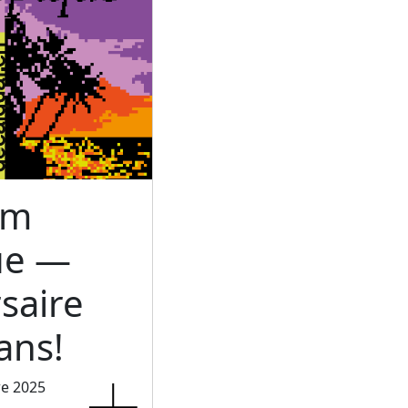
um
ue —
saire
ans!
re 2025