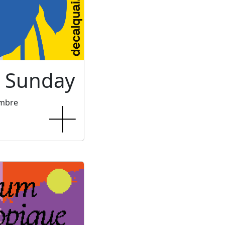
c Sunday
embre