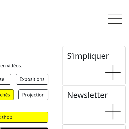
S’impliquer
 en vidéos.
se
Expositions
Newsletter
chés
Projection
kshop