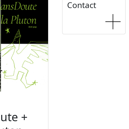
Contact
ute +