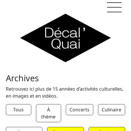
Skip to content
Archives
Retrouvez ici plus de 15 années d’activités culturelles,
en images et en vidéos.
Tous
À
Concerts
Culinaire
thème