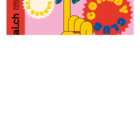
Décal'Quai Comedy Club
— Complet
Samedi, 23 mars 2024
19H00 - 01H00