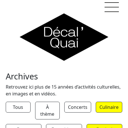
Skip to content
Archives
Retrouvez ici plus de 15 années d’activités culturelles,
en images et en vidéos.
Tous
À
Concerts
Culinaire
thème