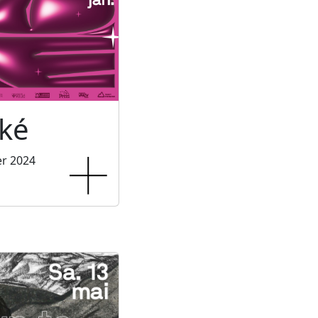
ké
er 2024