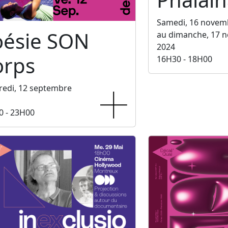
Samedi, 16 novem
oésie SON
au dimanche, 17 
2024
orps
16H30 - 18H00
redi, 12 septembre
0 - 23H00