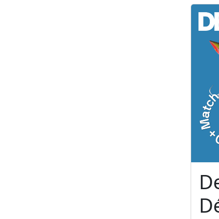
De
Dé