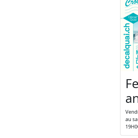
Fe
a
Vendr
au sa
19H0