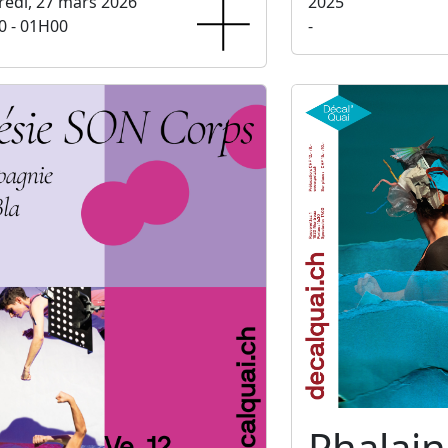
edi, 27 mars 2026
2025
0 - 01H00
-
Phalain