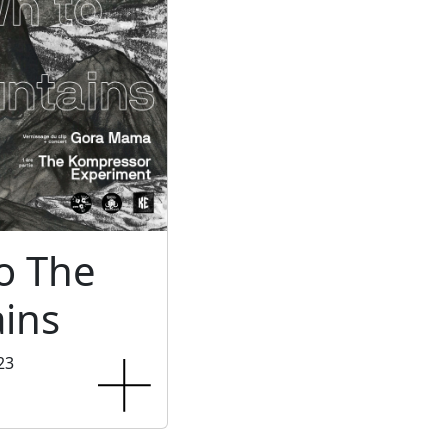
o The
ins
23