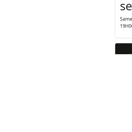
se
Samed
19H0