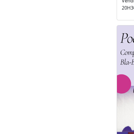
Vendr
20H3