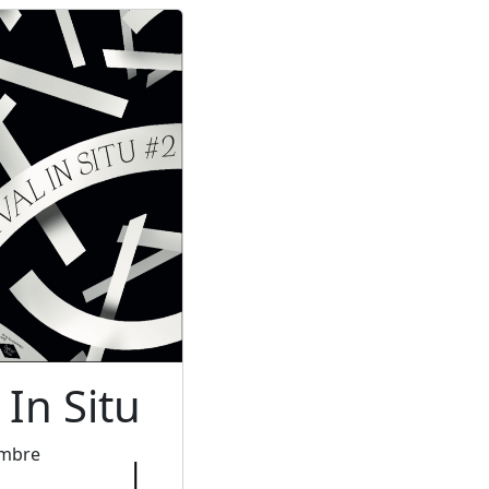
 In Situ
embre