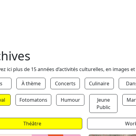
chives
ez ici plus de 15 années d’activités culturelles, en images et
s
À thème
Concerts
Culinaire
Dan
val
Fotomatons
Humour
Jeune
Mar
Public
Théâtre
Wor