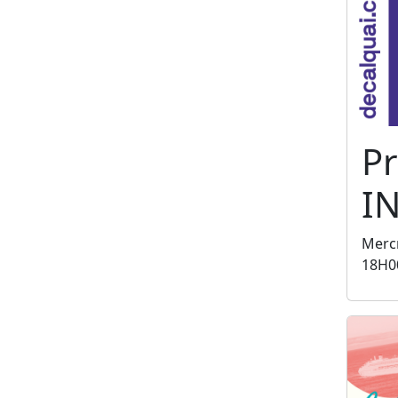
Pr
I
Mercr
18H0