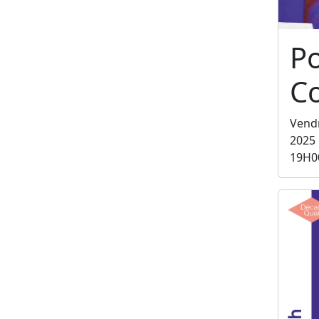
P
C
Vend
2025
19H0