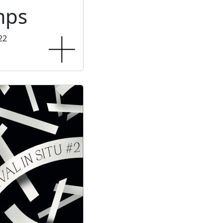
mps
22