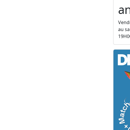
a
Vendr
au sa
19H0