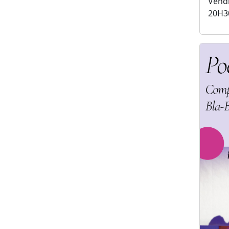
Vendr
20H3