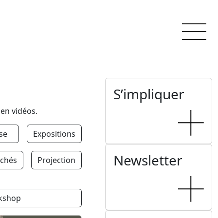
S’impliquer
 en vidéos.
se
Expositions
Newsletter
chés
Projection
kshop