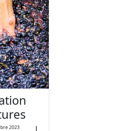
ation
tures
mbre 2023