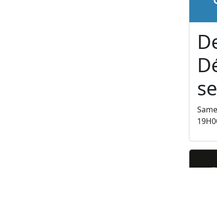
De
Dé
se
Samed
19H0