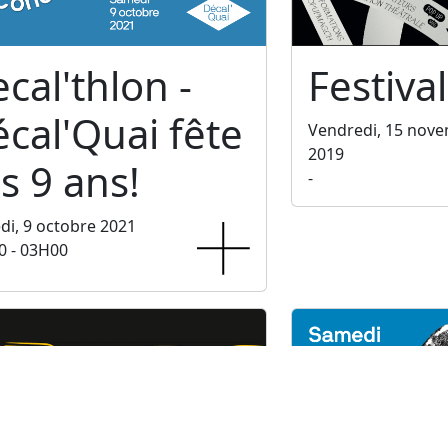
cal'thlon -
Festival
cal'Quai fête
Vendredi, 15 nov
2019
s 9 ans!
-
i, 9 octobre 2021
0 - 03H00