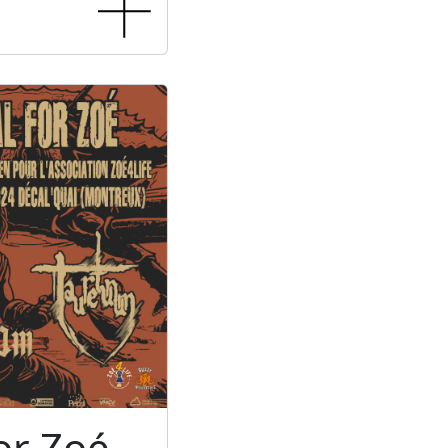
or Zoé