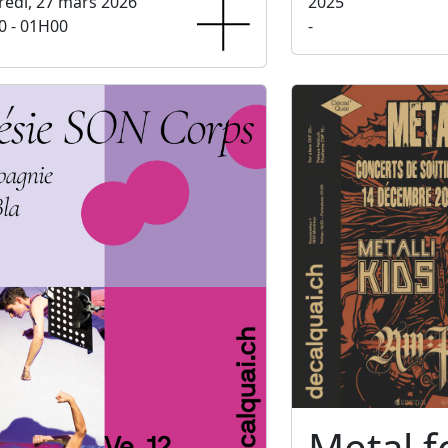
edi, 27 mars 2026
2025
0 - 01H00
-
Metal f