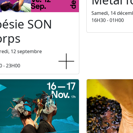
Samedi, 14 décem
oésie SON
16H30 - 01H00
orps
redi, 12 septembre
0 - 23H00