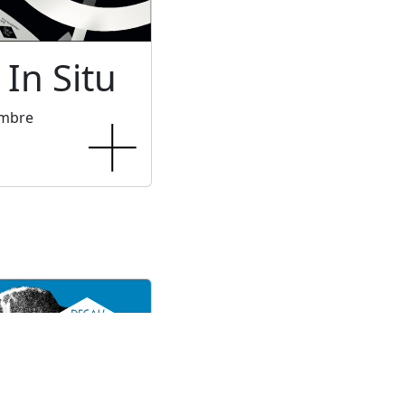
 In Situ
embre