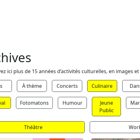
chives
ez ici plus de 15 années d’activités culturelles, en images et
s
À thème
Concerts
Culinaire
Dan
val
Fotomatons
Humour
Jeune
Mar
Public
Théâtre
Wor