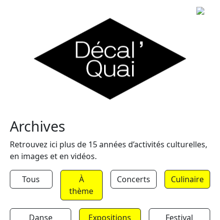
Skip to content
Archives
Retrouvez ici plus de 15 années d’activités culturelles,
en images et en vidéos.
Tous
À
Concerts
Culinaire
thème
Danse
Expositions
Festival