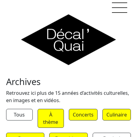
Skip to content
Archives
Retrouvez ici plus de 15 années d’activités culturelles,
en images et en vidéos.
Tous
À
Concerts
Culinaire
thème