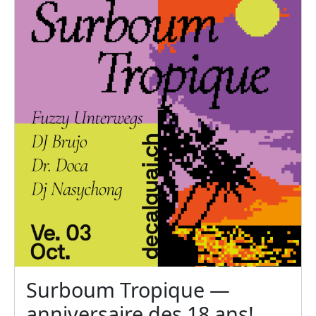
Surboum Tropique —
anniversaire des 18 ans!