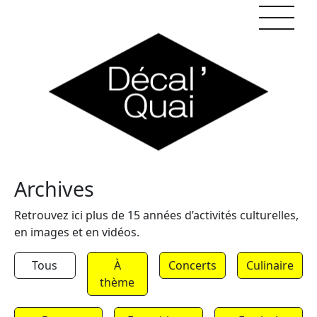
Skip to content
Archives
Retrouvez ici plus de 15 années d’activités culturelles,
en images et en vidéos.
Tous
À
Concerts
Culinaire
thème