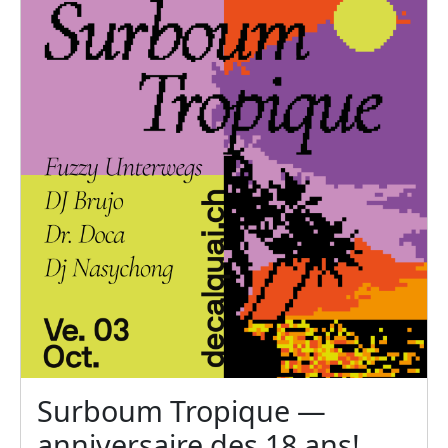
Surboum Tropique —
anniversaire des 18 ans!