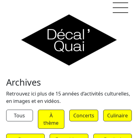
Skip to content
Archives
Retrouvez ici plus de 15 années d’activités culturelles,
en images et en vidéos.
Tous
À
Concerts
Culinaire
thème