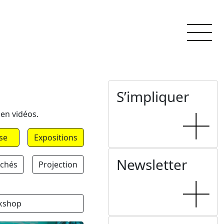
S’impliquer
 en vidéos.
se
Expositions
Newsletter
chés
Projection
kshop