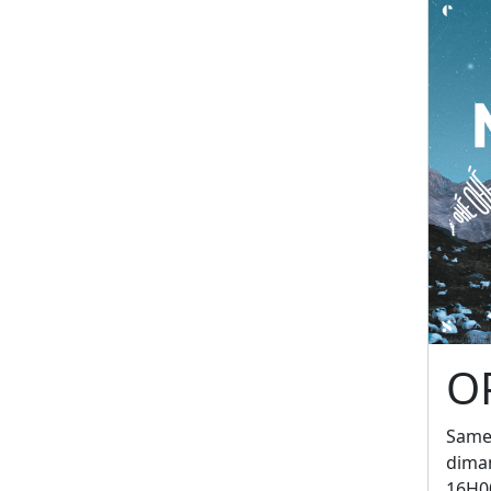
O
Samed
diman
16H0