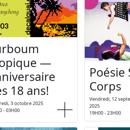
urboum
ropique —
Poésie
niversaire
Corps
s 18 ans!
Vendredi, 12 sep
edi, 3 octobre 2025
2025
0 - 03H00
19H00 - 23H00