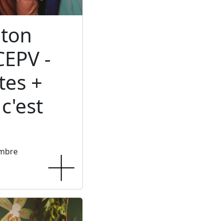
ton
CEPV -
tes +
c'est
embre