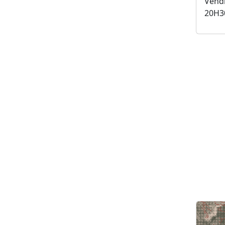
Vendr
20H3