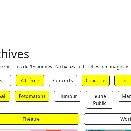
chives
ez ici plus de 15 années d’activités culturelles, en images et
s
À thème
Concerts
Culinaire
Dan
val
Fotomatons
Humour
Jeune
Mar
Public
Théâtre
Wor