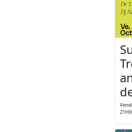
S
T
an
de
Vendr
21H0