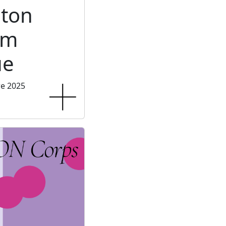
ton
um
ue
re 2025