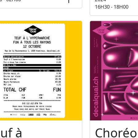
16H30 - 18H00
uf à
Choréo