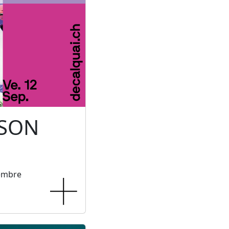
 SON
tembre