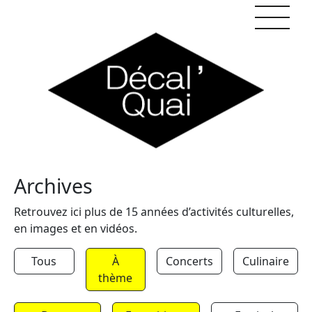
Skip to content
Archives
Retrouvez ici plus de 15 années d’activités culturelles,
en images et en vidéos.
Tous
À
Concerts
Culinaire
thème