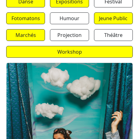
Danse
Expositions
Festival
Fotomatons
Humour
Jeune Public
Marchés
Projection
Théâtre
Workshop