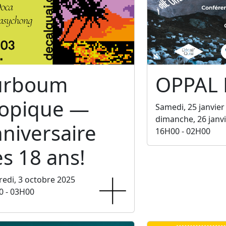
urboum
OPPAL
ropique —
Samedi, 25 janvier
dimanche, 26 janv
niversaire
16H00 - 02H00
s 18 ans!
edi, 3 octobre 2025
0 - 03H00