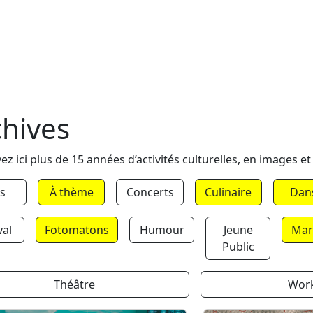
chives
ez ici plus de 15 années d’activités culturelles, en images et
s
À thème
Concerts
Culinaire
Dan
val
Fotomatons
Humour
Jeune
Mar
Public
Théâtre
Wor