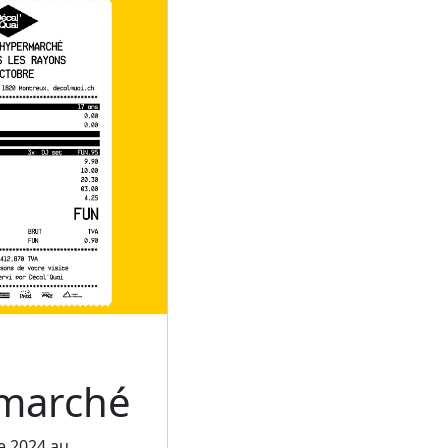
rmarché
e 2024 au