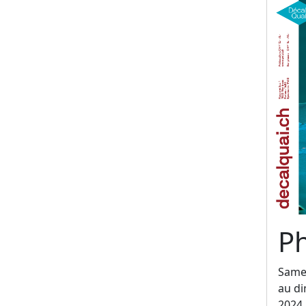
Ph
Same
au d
2024