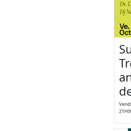
S
T
an
de
Vendr
21H0