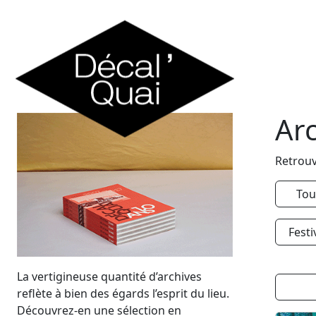
Skip to content
Ar
Retrouv
Tou
Festi
La vertigineuse quantité d’archives
reflète à bien des égards l’esprit du lieu.
Découvrez-en une sélection en