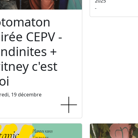
2025
-
otomaton
irée CEPV -
ndinites +
itney c'est
oi
redi, 19 décembre