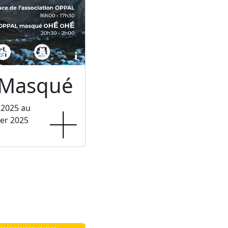
 Masqué
 2025 au
ier 2025