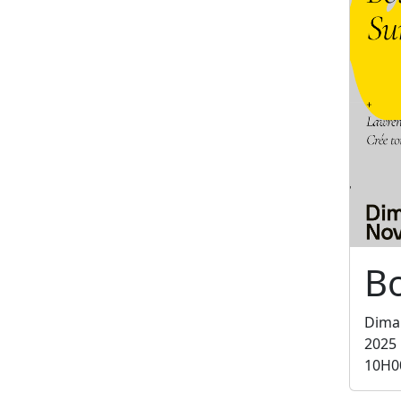
B
Dima
2025
10H0