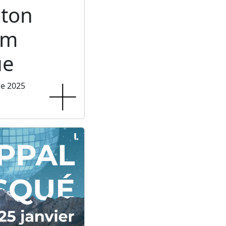
ton
um
ue
re 2025