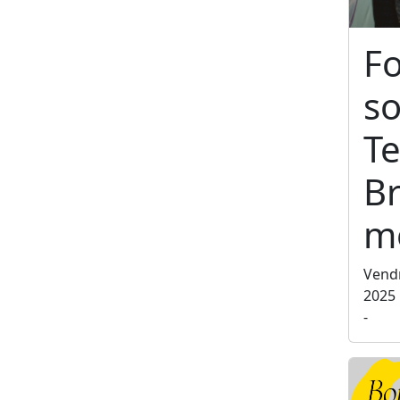
F
so
Te
Br
m
Vend
2025
-