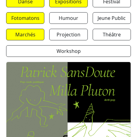
Danse
Expositions
Festival
Fotomatons
Humour
Jeune Public
Marchés
Projection
Théâtre
Workshop