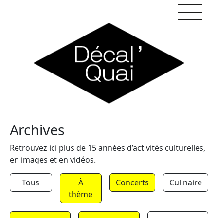
Skip to content
Archives
Retrouvez ici plus de 15 années d’activités culturelles,
en images et en vidéos.
Tous
À
Concerts
Culinaire
thème