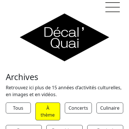
Skip to content
Archives
Retrouvez ici plus de 15 années d’activités culturelles,
en images et en vidéos.
Tous
À
Concerts
Culinaire
thème