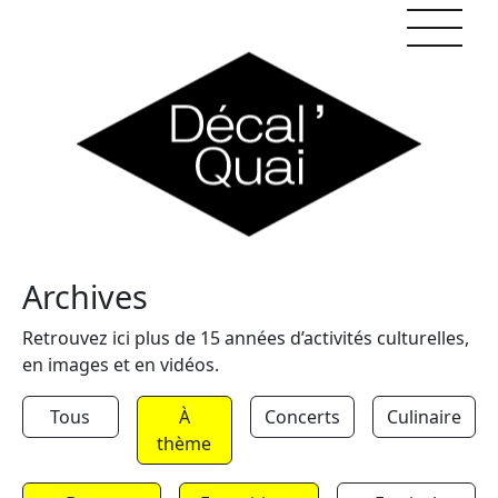
Skip to content
Archives
Retrouvez ici plus de 15 années d’activités culturelles,
en images et en vidéos.
Tous
À
Concerts
Culinaire
thème