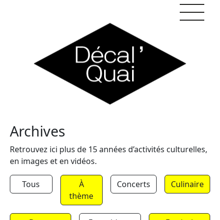
Skip to content
Archives
Retrouvez ici plus de 15 années d’activités culturelles,
en images et en vidéos.
Tous
À
Concerts
Culinaire
thème