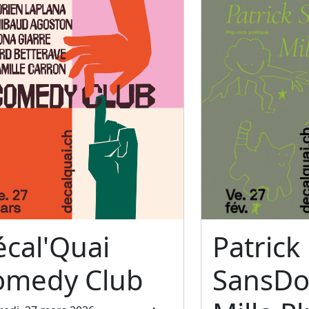
cal'Quai
Patrick
omedy Club
SansDo