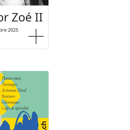
or Zoé II
bre 2025