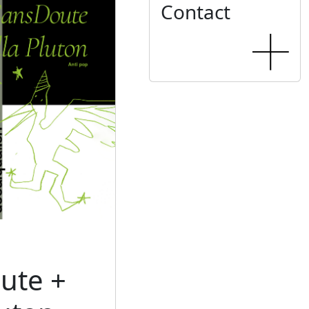
Contact
ute +