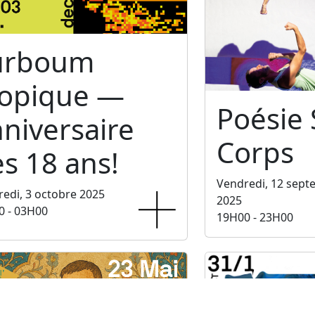
urboum
ropique —
Poésie
niversaire
Corps
s 18 ans!
Vendredi, 12 sep
edi, 3 octobre 2025
2025
0 - 03H00
19H00 - 23H00