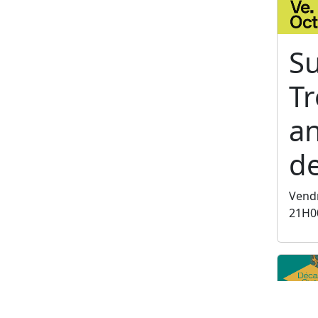
S
T
an
de
Vendr
21H0