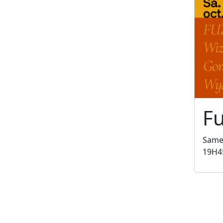
Fu
Samed
19H4