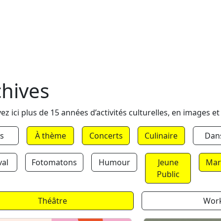
chives
ez ici plus de 15 années d’activités culturelles, en images et
s
À thème
Concerts
Culinaire
Dan
val
Fotomatons
Humour
Jeune
Mar
Public
Théâtre
Wor