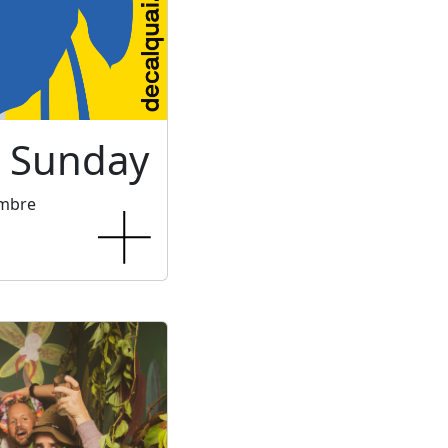
c Sunday
embre