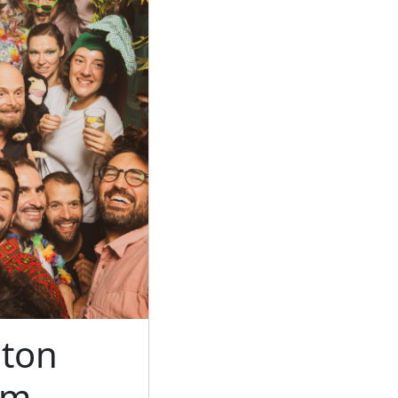
ton
um