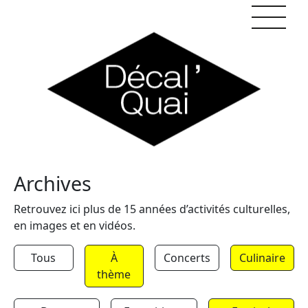
Skip to content
Archives
Retrouvez ici plus de 15 années d’activités culturelles,
en images et en vidéos.
Tous
À
Concerts
Culinaire
thème