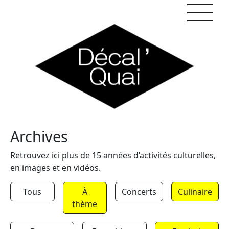
Skip to content
Archives
Retrouvez ici plus de 15 années d’activités culturelles,
en images et en vidéos.
Tous
À
Concerts
Culinaire
thème