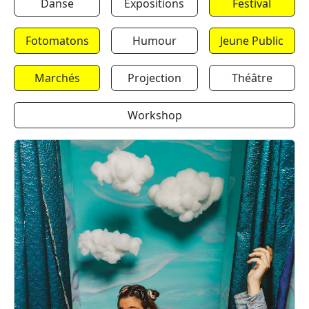
Danse
Expositions
Festival
Fotomatons
Humour
Jeune Public
Marchés
Projection
Théâtre
Workshop