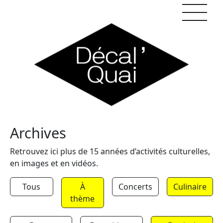
Skip to content
Archives
Retrouvez ici plus de 15 années d’activités culturelles,
en images et en vidéos.
Tous
À
Concerts
Culinaire
thème