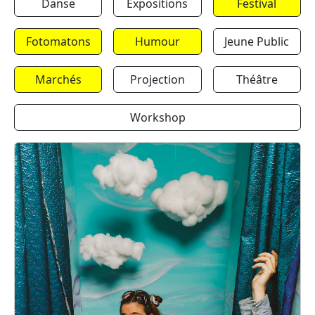
Danse
Expositions
Festival
Fotomatons
Humour
Jeune Public
Marchés
Projection
Théâtre
Workshop