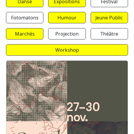
Danse
Expositions
Festival
Fotomatons
Humour
Jeune Public
Marchés
Projection
Théâtre
Workshop