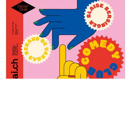
Décal'Quai Comedy Club