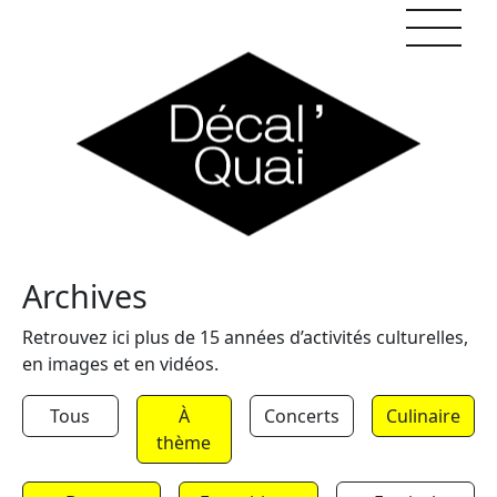
Skip to content
Archives
Retrouvez ici plus de 15 années d’activités culturelles,
en images et en vidéos.
Tous
À
Concerts
Culinaire
thème