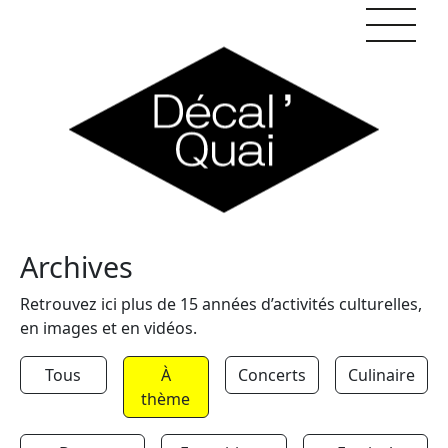
Skip to content
Archives
Retrouvez ici plus de 15 années d’activités culturelles,
en images et en vidéos.
Tous
À
Concerts
Culinaire
thème