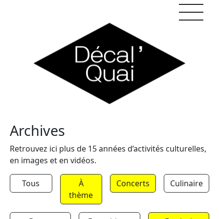
Skip to content
Archives
Retrouvez ici plus de 15 années d’activités culturelles,
en images et en vidéos.
Tous
À
Concerts
Culinaire
thème